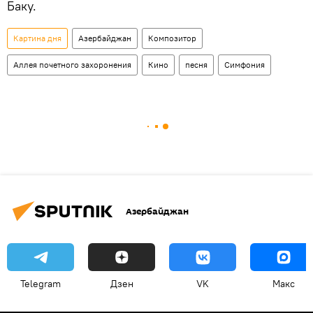
Баку.
Картина дня
Азербайджан
Композитор
Аллея почетного захоронения
Кино
песня
Симфония
Азербайджан
Telegram
Дзен
VK
Макс