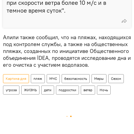
при скорости ветра более 10 м/с и в
темное время суток".
Алили также сообщил, что на пляжах, находящихся
под контролем службы, а также на общественных
пляжах, созданных по инициативе Общественного
объединения İDEA, проводятся исследование дна и
его очистка с участием водолазов.
Картина дня
пляж
МЧС
безопасность
Меры
Сезон
угроза
ЖИЗНЬ
дети
подростки
ветер
Ночь