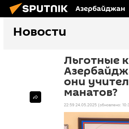
Азербайджан
Новости
Льготные к
Азербайджа
они учител
манатов?
22:59 24.05.2025
(обновлено:
10: