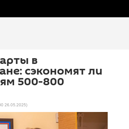
арты в
не: сэкономят ли
ям 500-800
30 26.05.2025
)