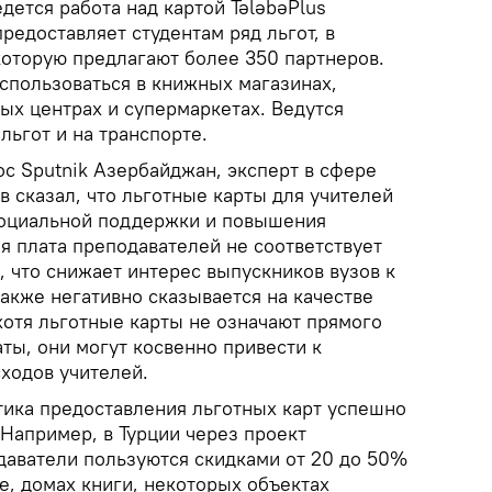
едется работа над картой TələbəPlus
предоставляет студентам ряд льгот, в
которую предлагают более 350 партнеров.
спользоваться в книжных магазинах,
ых центрах и супермаркетах. Ведутся
ьгот и на транспорте.
с Sputnik Азербайджан, эксперт в сфере
 сказал, что льготные карты для учителей
социальной поддержки и повышения
я плата преподавателей не соответствует
 что снижает интерес выпускников вузов к
также негативно сказывается на качестве
хотя льготные карты не означают прямого
ты, они могут косвенно привести к
ходов учителей.
тика предоставления льготных карт успешно
 Например, в Турции через проект
одаватели пользуются скидками от 20 до 50%
е, домах книги, некоторых объектах