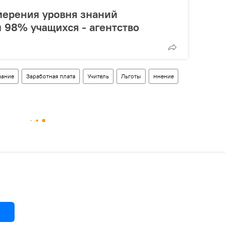
мерения уровня знаний
 98% учащихся - агентство
вание
Заработная плата
Учитель
Льготы
мнение