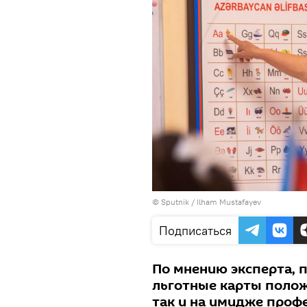
© Sputnik / Ilham Mustafayev
Подписаться
По мнению эксперта, 
льготные карты полож
так и на имидже проф