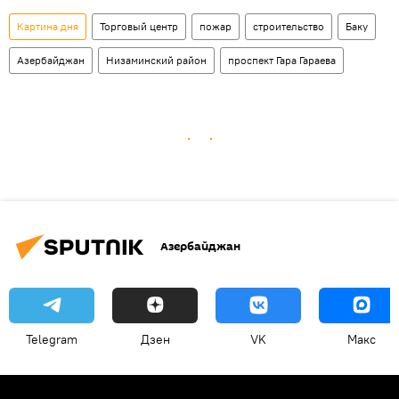
Картина дня
Торговый центр
пожар
строительство
Баку
Азербайджан
Низаминский район
проспект Гара Гараева
Азербайджан
Telegram
Дзен
VK
Макс