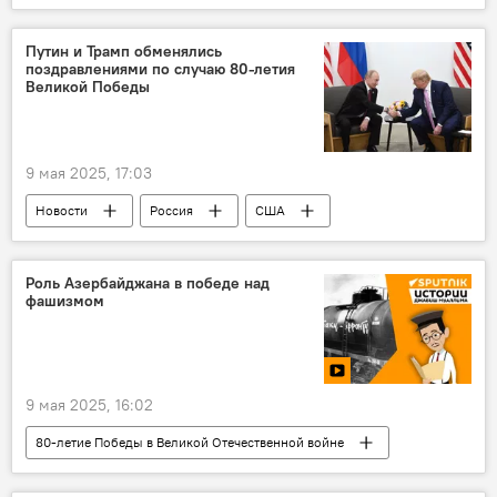
Ильхам Алиев
Мехрибан Алиева
Поездка
Шуша
Путин и Трамп обменялись
поздравлениями по случаю 80-летия
Восстановление города Шуша
Мечеть
Великой Победы
Клинический медицинский центр
9 мая 2025, 17:03
Новости
Россия
США
Владимир Путин
Дональд Трамп
Поздравления
Великая Победа
Роль Азербайджана в победе над
фашизмом
День Победы
Помощник президента РФ Юрий Ушаков
9 мая 2025, 16:02
80-летие Победы в Великой Отечественной войне
Азербайджан
Великая Победа