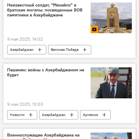
День Победы
Великая Отечественная война
Неизвестный солдат, "Михайло" и
братские могилы: посвященные ВОВ
Нефть
Топливо
Нефтяники
памятники в Азербайджане
9 мая 2025, 14:02
Азербайджан
Великая Победа
Великая отечественная война
Ветераны
памятники
Мемориал
Пашинян: войны с Азербайджаном не
будет
Ази Асланов
Мехти Гусейнзаде
Инфографика
9 мая 2025, 13:03
Новости
Азербайджан
Армения
Никол Пашинян
Премьер-министр
Война
Южный Кавказ
Военнослужащие Азербайджана на