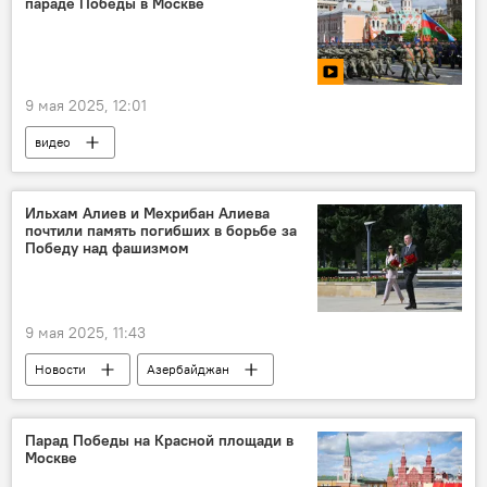
параде Победы в Москве
мирное урегулирование
мирный договор
9 мая 2025, 12:01
видео
80-летие Победы в Великой Отечественной войне
Минобороны Азербайджана
Азербайджан
Ильхам Алиев и Мехрибан Алиева
почтили память погибших в борьбе за
ВС Азербайджана
Парад Победы
Победу над фашизмом
День Победы
Великая Победа
Великая Отечественная война
9 мая 2025, 11:43
Новости
Азербайджан
Ильхам Алиев
День Победы
Великая Победа
Парад Победы на Красной площади в
Москве
День Победы над фашизмом