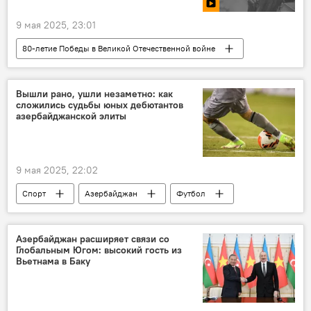
9 мая 2025, 23:01
80-летие Победы в Великой Отечественной войне
Победа
Великая Победа
Годовщина Великой Победы
Вышли рано, ушли незаметно: как
сложились судьбы юных дебютантов
Великая Отечественная война
Азербайджан
азербайджанской элиты
9 мая 2025, 22:02
Спорт
Азербайджан
Футбол
лучший дебютант
Юные таланты
футболисты
премьер-лига
Азербайджан расширяет связи со
Глобальным Югом: высокий гость из
ФК "Карабах"
ФК "Нефтчи"
Вьетнама в Баку