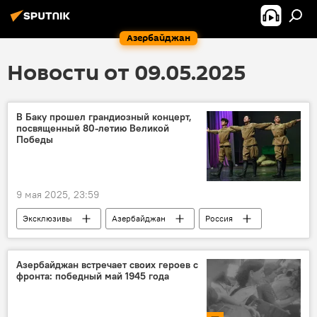
Азербайджан
Новости от 09.05.2025
В Баку прошел грандиозный концерт,
посвященный 80-летию Великой
Победы
9 мая 2025, 23:59
Эксклюзивы
Азербайджан
Россия
Азербайджанский государственный русский драматический театр
Концерт
День Победы
Азербайджан встречает своих героев с
фронта: победный май 1945 года
Великая Победа
Великая Отечественная война