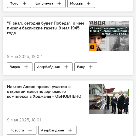
Фото
фотолента
Москва
День Победы
Великая Победа
Великая Отечественная война
"Я знал, сегодня будет Победа": о чем
писали бакинские газеты 9 мая 1945
Парад Победы
Красная площадь
года
Владимир Путин
9 мая 2025, 19:02
Видео
Азербайджан
Баку
Победа
Великая Победа
День Победы
Великая Отечественная война
Ильхам Алиев принял участие в
открытии животноводческого
Газета
Пресса
комплекса в Ходжалы - ОБНОВЛЕНО
9 мая 2025, 18:01
Новости
Азербайджан