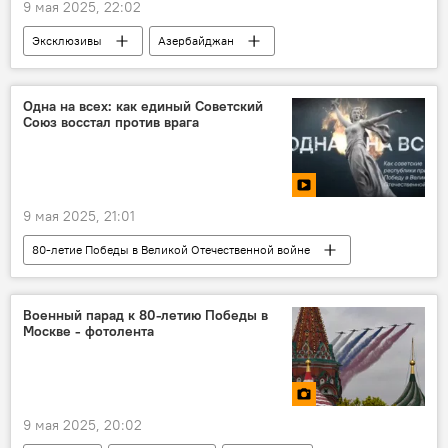
9 мая 2025, 22:02
Эксклюзивы
Азербайджан
Вьетнам
Глобальный Юг
Сотрудничество
двусторонние отношения
Одна на всех: как единый Советский
Союз восстал против врага
политолог
Ильяс Гусейнов
Джейхун Мамедов
Депутат
9 мая 2025, 21:01
80-летие Победы в Великой Отечественной войне
Азербайджан
Советский Союз
Великая Победа
День Победы
Военный парад к 80-летию Победы в
Москве - фотолента
Великая Отечественная война
единый фронт
труженики тыла
9 мая 2025, 20:02