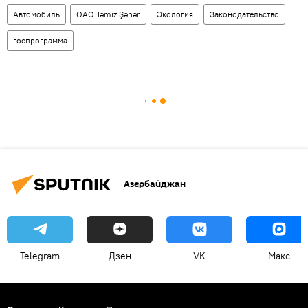
Автомобиль
ОАО Təmiz Şəhər
Экология
Законодательство
госпрограмма
Азербайджан
Telegram
Дзен
VK
Макс