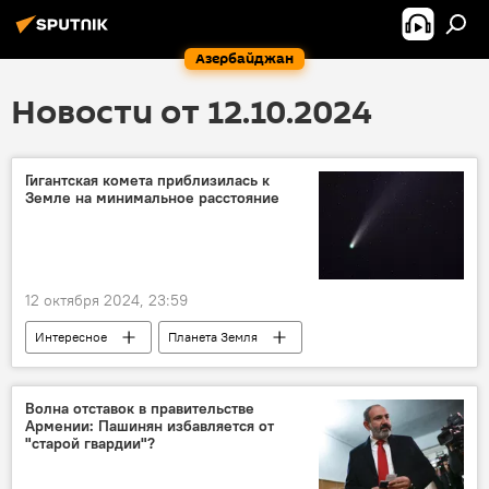
Азербайджан
Новости от 12.10.2024
Гигантская комета приблизилась к
Земле на минимальное расстояние
12 октября 2024, 23:59
Интересное
Планета Земля
Космос
Вселенная
Комета
Наблюдение
Россия
Москва
Волна отставок в правительстве
Армении: Пашинян избавляется от
Московский планетарий
"старой гвардии"?