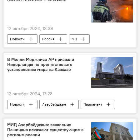
Поп-звезда
Погибший
12 октября 2024, 18:39
Новости
Россия
ЧП
МЧС РФ
Взрыв
АЗС
Чечня
Грозный
пожар
В Милли Меджлисе АР призвали
Нидерланды не препятствовать
Погибшие
установлению мира на Кавказе
12 октября 2024, 17:23
Новости
Азербайджан
Парламент
Нидерланды
резолюции
Заявление
Осуждение
Армения
МИД Азербайджана: заявления
Пашиняна искажают существующие в
военнопленные
регионе реалии