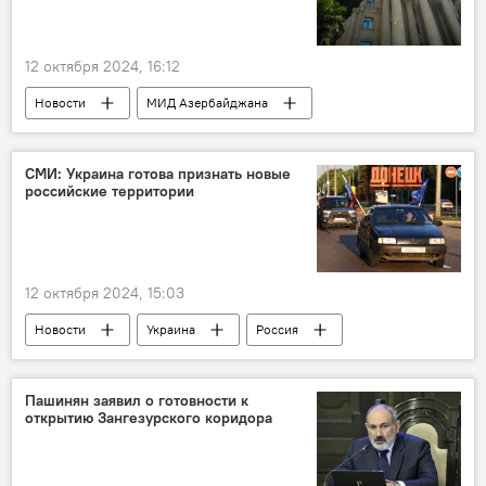
12 октября 2024, 16:12
Новости
МИД Азербайджана
Азербайджан
Армения
Никол Пашинян
Заявления
СМИ: Украина готова признать новые
российские территории
военнопленные
Сепаратисты
трехсторонние договоренности
12 октября 2024, 15:03
Новости
Украина
Россия
СВО
Спецоперация
Переговоры
Оккупированные территории
Признание
Пашинян заявил о готовности к
открытию Зангезурского коридора
СМИ
Германия
Владимир Зеленский