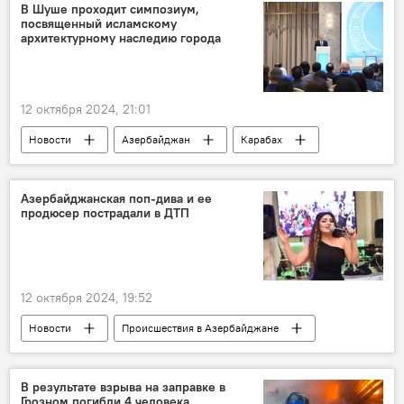
Парковка
иностранцы
В Шуше проходит симпозиум,
посвященный исламскому
безналичная оплата
Стоянка
архитектурному наследию города
12 октября 2024, 21:01
Новости
Азербайджан
Карабах
Шуша
Культурная столица
исламский мир
архитектура
Азербайджанская поп-дива и ее
продюсер пострадали в ДТП
Наследие
ИСЕСКО
симпозиум
12 октября 2024, 19:52
Новости
Происшествия в Азербайджане
Азербайджан
Гаджигабул
Уджар
Губа
Авария
ДТП
В результате взрыва на заправке в
Грозном погибли 4 человека