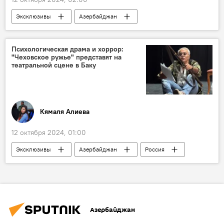
Эксклюзивы
Азербайджан
Музыка
Культура
Джалилабад
Россия
Фестиваль
Психологическая драма и хоррор:
"Чеховское ружье" представят на
Благотворительность
Дети
Москва
театральной сцене в Баку
Гала-концерт
Кямаля Алиева
12 октября 2024, 01:00
Эксклюзивы
Азербайджан
Россия
Азербайджанский государственный русский драматический театр
Театр
Культура
Спектакль
Пьеса
Фирдовси Атакишиев
Азербайджан
Ильгар Сафат