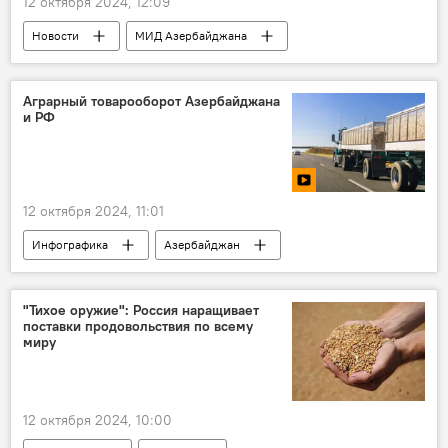
12 октября 2024, 12:09
Новости
МИД Азербайджана
Азербайджан
Армения
Нидерланды
Парламент
Аграрный товарооборот Азербайджана
и РФ
Заявления
Резолюция
Осуждение
12 октября 2024, 11:01
Инфографика
Азербайджан
Россия
Экономика
Товарооборот
продукты питания
Сельхозпродукция
"Тихое оружие": Россия наращивает
поставки продовольствия по всему
Мясо
молоко
Масло
миру
Эксперт
12 октября 2024, 10:00