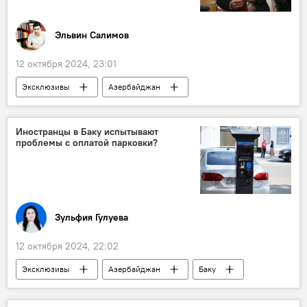
Эльвин Салимов
12 октября 2024, 23:01
Эксклюзивы
Азербайджан
Армения
Никол Пашинян
Отставка
Оппозиция
чистка
Иностранцы в Баку испытывают
проблемы с оплатой парковки?
Политологи
Госструктуры
Зульфия Гулуева
12 октября 2024, 22:02
Эксклюзивы
Азербайджан
Баку
Азербайджанское агентство наземного транспорта