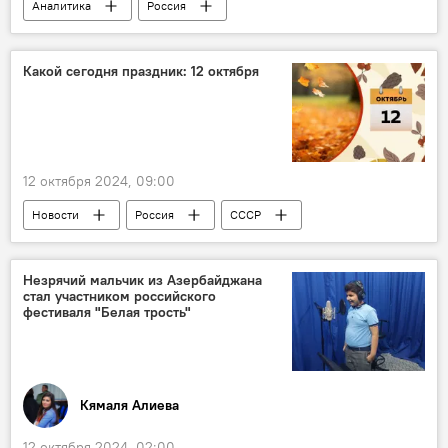
Аналитика
Россия
Сельское хозяйство
агропромышленный комплекс
Какой сегодня праздник: 12 октября
Владимир Путин
Президент
Санкции
Запад
Михаил Мишустин
Правительство РФ
Зерно
пшеница
12 октября 2024, 09:00
Рекорд
Новости
Россия
СССР
История
События и даты
Какой сегодня праздник
Незрячий мальчик из Азербайджана
стал участником российского
Кто сегодня родился
Культура
фестиваля "Белая трость"
Музыка
Опера
Италия
США
Австралия
Кинематограф
Германия
Бразилия
Религия
Кямаля Алиева
Христианство
Формула-1
12 октября 2024, 02:00