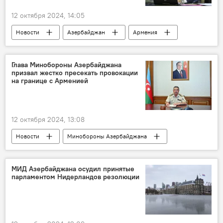
12 октября 2024, 14:05
Новости
Азербайджан
Армения
Никол Пашинян
Зангезурский коридор
Нахчыван
Заявление
Глава Минобороны Азербайджана
призвал жестко пресекать провокации
Коммуникации
Россия
на границе с Арменией
Южный Кавказ
12 октября 2024, 13:08
Новости
Минобороны Азербайджана
Азербайджан
Совещание
Закир Гасанов
Провокация
МИД Азербайджана осудил принятые
парламентом Нидерландов резолюции
Граница
Армения