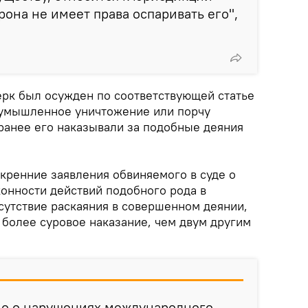
рона не имеет права оспаривать его",
ерк был осужден по соответствующей статье
 умышленное уничтожение или порчу
 ранее его наказывали за подобные деяния
скренние заявления обвиняемого в суде о
аконности действий подобного рода в
сутствие раскаяния в совершенном деянии,
 более суровое наказание, чем двум другим
но о нарушениях международного