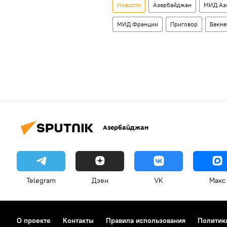
Новости
Азербайджан
МИД Аз
МИД Франции
Приговор
Бакме
Азербайджан
Telegram
Дзен
VK
Макс
О проекте
Контакты
Правила использования
Политик