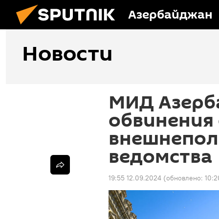
Азербайджан
Новости
МИД Азерб
обвинения
внешнепол
ведомства
19:55 12.09.2024
(обновлено:
10:2