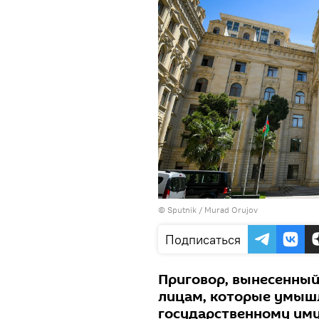
©
Sputnik / Murad Orujov
Подписаться
Приговор, вынесенный
лицам, которые умыш
государственному иму