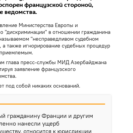
 оспорен французской стороной,
е ведомства.
вление Министерства Европы и
о "дискриминации" в отношении гражданина
 называемом "несправедливом судебном
, а также игнорирование судебных процедур
еприемлемым.
там глава пресс-службы МИД Азербайджана
тируя заявление французского
мства.
ет под собой никаких оснований.
ый гражданину Франции и другим
ленно нанесли ущерб
ществу, относится к юрисдикции