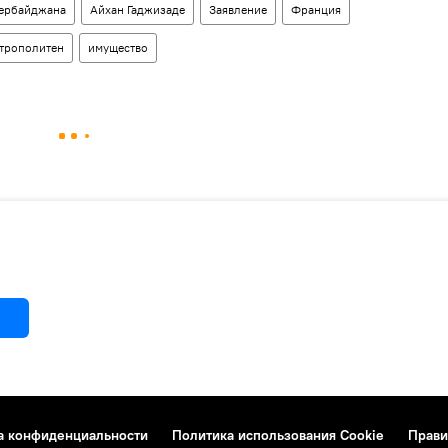
ербайджана
Айхан Гаджизаде
Заявление
Франция
трополитен
имущество
а конфиденциальности
Политика использования Cookie
Прави