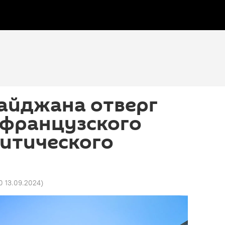
айджана отверг
 французского
итического
0 13.09.2024
)