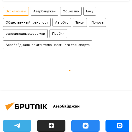
Эксклюзивы
Азербайджан
Общество
Баку
Общественный транспорт
Автобус
Такси
Полоса
велосипедные дорожки
Пробки
Азербайджанское агентство наземного транспорта
Азербайджан