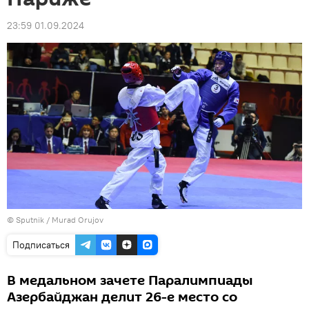
23:59 01.09.2024
©
Sputnik / Murad Orujov
Подписаться
В медальном зачете Паралимпиады
Азербайджан делит 26-е место со