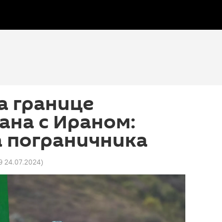
а границе
ана с Ираном:
а пограничника
9 24.07.2024
)