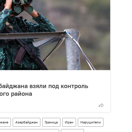
байджана взяли под контроль
кого района
джане
Азербайджан
Граница
Иран
Нарушители