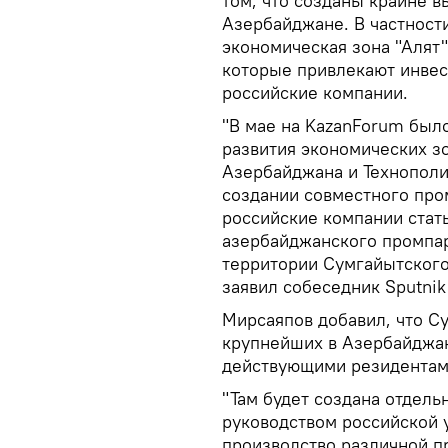
том, что созданы крайне в
Азербайджане. В частности
экономическая зона "Алят
которые привлекают инвес
российские компании.
"В мае на KazanForum был
развития экономических з
Азербайджана и Технополи
создании совместного пр
российские компании стат
азербайджанского промпар
территории Сумгайытского
заявил собеседник Sputni
Мирсаяпов добавил, что С
крупнейших в Азербайджан
действующими резидентам
"Там будет создана отдель
руководством российской 
производство различной п