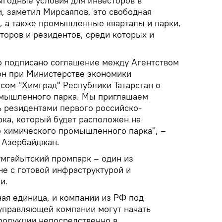
ыгодные условия для инвесторов в
, заметил Мирсаяпов, это свободная
", а также промышленные кварталы и парки,
торов и резидентов, среди которых и
о подписано соглашение между Агентством
он при Министерстве экономики
сом "Химград" Республики Татарстан о
омышленного парка. Мы приглашаем
ь резидентами первого российско-
ка, который будет расположен на
 химического промышленного парка", –
k Азербайджан.
умгайытский промпарк – один из
е с готовой инфраструктурой и
и.
ная единица, и компании из РФ под
управляющей компании могут начать
родукции непосредственно в