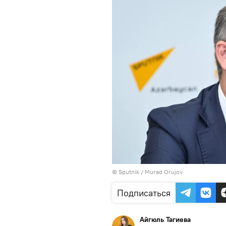
© Sputnik / Murad Orujov
Подписаться
Айгюль Тагиева