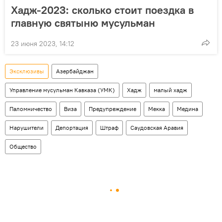
Хадж-2023: сколько стоит поездка в
главную святыню мусульман
23 июня 2023, 14:12
Эксклюзивы
Азербайджан
Управление мусульман Кавказа (УМК)
Хадж
малый хадж
Паломничество
Виза
Предупреждение
Мекка
Медина
Нарушители
Депортация
Штраф
Саудовская Аравия
Общество