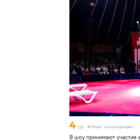
4
/13
© Photo : circus organizers
В шоу принимают участие а