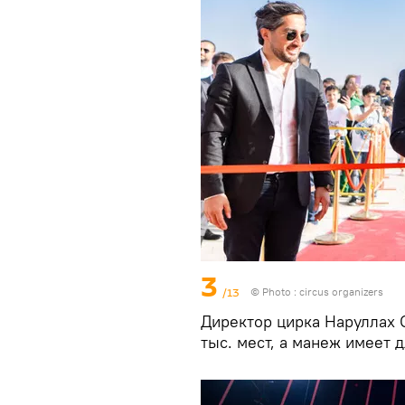
3
/13
© Photo : circus organizers
Директор цирка Наруллах С
тыс. мест, а манеж имеет д