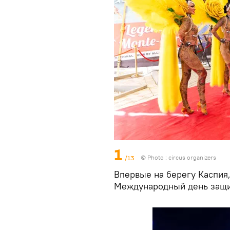
1
/13
© Photo : circus organizers
Впервые на берегу Каспия,
Международный день защи