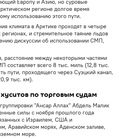
яющий Европу и Азию, но суровые
Арктическом регионе долгое время
ому использованию этого пути.
ия климата в Арктике проходят в четыре
х регионах, и стремительное таяние льдов
ению дискуссии об использовании СМП,
ся, расстояние между некоторыми частями
П составляет всего 8 тыс. миль (12,8 тыс.
сть пути, проходящего через Суэцкий канал,
0,9 тыс. км).
 хуситов по торговым судам
группировки "Ансар Аллах" Абдель Малик
оенные силы с ноября прошлого года
вязанных с Израилем, США и
ом, Аравийском морях, Аденском заливе,
иземном море.