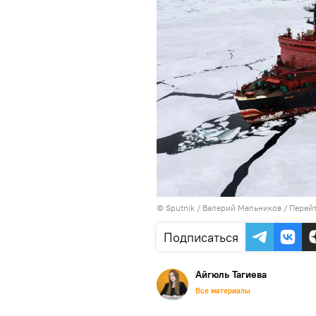
© Sputnik / Валерий Мельников
/
Перейт
Подписаться
Айгюль Тагиева
Все материалы