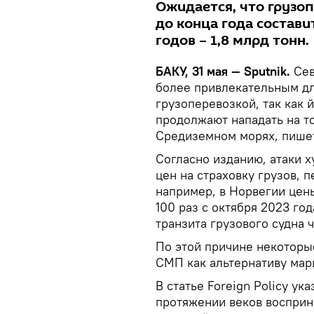
Ожидается, что грузо
до конца года составит
годов – 1,8 млрд тонн.
БАКУ, 31 мая — Sputnik.
Сев
более привлекательным д
грузоперевозкой, так как 
продолжают нападать на т
Средиземном морях, пишет 
Согласно изданию, атаки 
цен на страховку грузов, 
например, в Норвегии цен
100 раз с октября 2023 го
транзита грузового судна 
По этой причине некоторы
СМП как альтернативу мар
В статье Foreign Policy ук
протяжении веков воспри