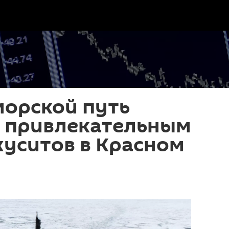
морской путь
я привлекательным
 хуситов в Красном