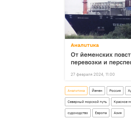
Аналитика
От йеменских повст
перевозки и персп
27 февраля 2024, 11:00
Аналитика
Йемен
Россия
Х
Северный морской путь
Красное м
судоходство
Европа
Азия