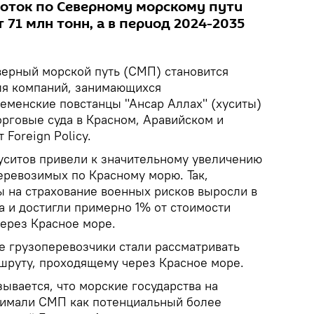
поток по Северному морскому пути
 71 млн тонн, а в период 2024-2035
ерный морской путь (СМП) становится
ля компаний, занимающихся
йеменские повстанцы "Ансар Аллах" (хуситы)
орговые суда в Красном, Аравийском и
Foreign Policy.
хуситов привели к значительному увеличению
перевозимых по Красному морю. Так,
ы на страхование военных рисков выросли в
да и достигли примерно 1% от стоимости
через Красное море.
е грузоперевозчики стали рассматривать
шруту, проходящему через Красное море.
азывается, что морские государства на
нимали СМП как потенциальный более