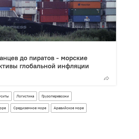
анцев до пиратов - морские
ективы глобальной инфляции
уситы
Логистика
Грузоперевозки
оре
Средиземное море
Аравийское море