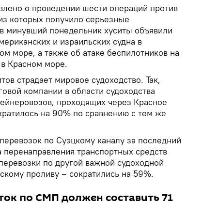
явлено о проведении шести операций против
 из которых получило серьезные
 в минувший понедельник хуситы объявили
американских и израильских судна в
м море, а также об атаке беспилотников на
 в Красном море.
итов страдает мировое судоходство. Так,
говой компании в области судоходства
нтейнеровозов, проходящих через Красное
кратилось на 90% по сравнению с тем же
оперевозок по Суэцкому каналу за последний
за перенаправления транспортных средств
зоперевозки по другой важной судоходной
скому проливу – сократились на 59%.
оток по СМП должен составить 71