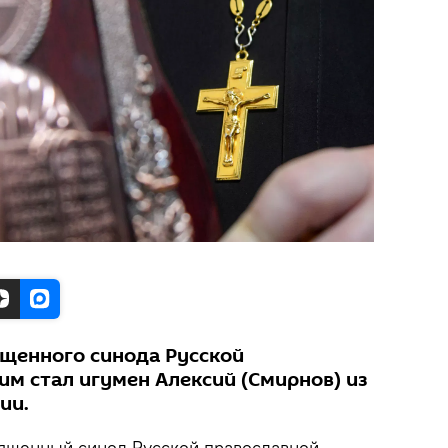
щенного синода Русской
им стал игумен Алексий (Смирнов) из
ии.
ященный синод Русской православной