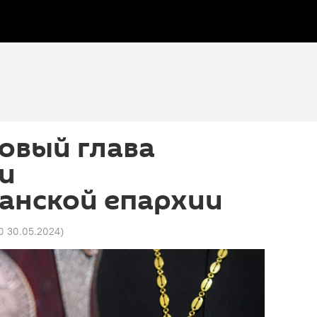
овый глава
и
анской епархии
50 30.05.2024
)