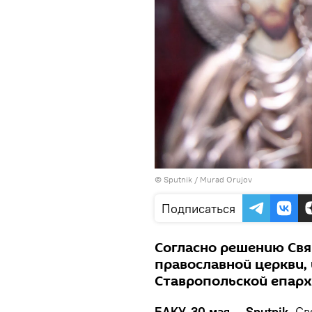
©
Sputnik / Murad Orujov
Подписаться
Согласно решению Свя
православной церкви, 
Ставропольской епарх
БАКУ, 30 мая — Sputnik.
Св