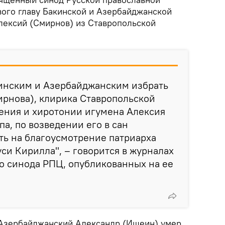
вого главу Бакинской и Азербайджанской
Алексий (Смирнов) из Ставропольской
нским и Азербайджанским избрать
рнова), клирика Ставропольской
ения и хиротонии игумена Алексия
а, по возведении его в сан
ть на благоусмотрение патриарха
уси Кирилла", – говорится в журналах
о синода РПЦ, опубликованных на ее
 Азербайджанский Александр (Ищеин) умер