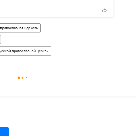
 православная церковь
усской православной церкви