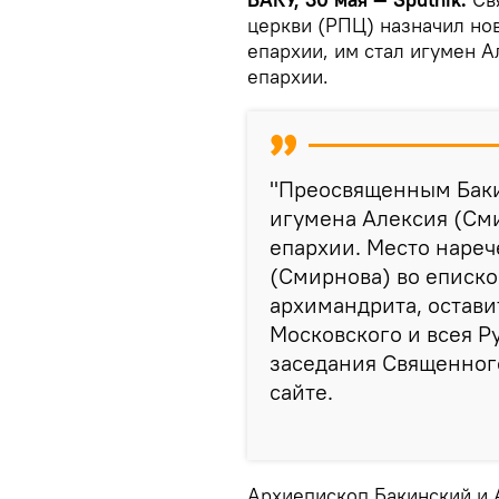
церкви (РПЦ) назначил но
епархии, им стал игумен 
епархии.
"Преосвященным Баки
игумена Алексия (Сми
епархии. Место нареч
(Смирнова) во епископ
архимандрита, остави
Московского и всея Р
заседания Священног
сайте.
Архиепископ Бакинский и