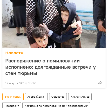
Новости
Распоряжение о помиловании
исполнено: долгожданные встречи у
стен тюрьмы
17 марта 2019, 13:12
Эксклюзивы
Азербайджан
Общество
Ильхам Алиев
Президент
Комиссия по помилованию при президенте АР