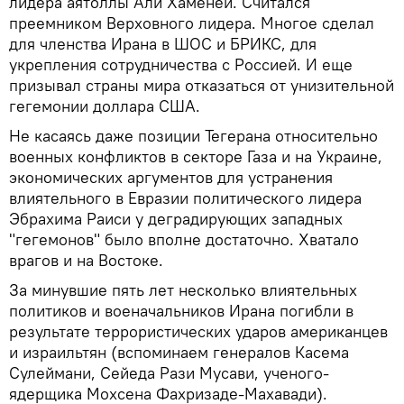
лидера аятоллы Али Хаменеи. Считался
преемником Верховного лидера. Многое сделал
для членства Ирана в ШОС и БРИКС, для
укрепления сотрудничества с Россией. И еще
призывал страны мира отказаться от унизительной
гегемонии доллара США.
Не касаясь даже позиции Тегерана относительно
военных конфликтов в секторе Газа и на Украине,
экономических аргументов для устранения
влиятельного в Евразии политического лидера
Эбрахима Раиси у деградирующих западных
"гегемонов" было вполне достаточно. Хватало
врагов и на Востоке.
За минувшие пять лет несколько влиятельных
политиков и военачальников Ирана погибли в
результате террористических ударов американцев
и израильтян (вспоминаем генералов Касема
Сулеймани, Сейеда Рази Мусави, ученого-
ядерщика Мохсена Фахризаде-Махавади).