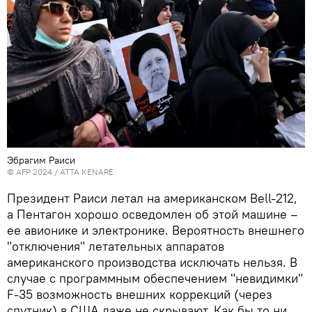
Эбрагим Раиси
© AFP 2024 / ATTA KENARE
Президент Раиси летал на американском Bell-212,
а Пентагон хорошо осведомлен об этой машине –
ее авионике и электронике. Вероятность внешнего
"отключения" летательных аппаратов
американского производства исключать нельзя. В
случае с программным обеспечением "невидимки"
F-35 возможность внешних коррекций (через
спутник) в США даже не скрывают. Как бы то ни