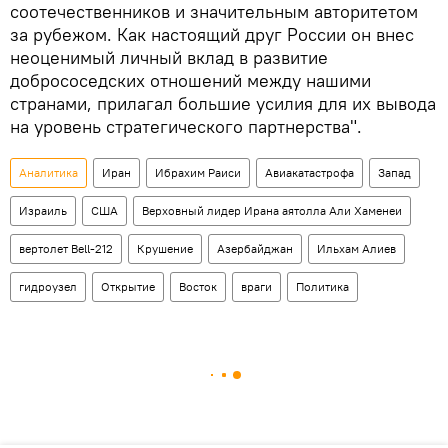
соотечественников и значительным авторитетом
за рубежом. Как настоящий друг России он внес
неоценимый личный вклад в развитие
добрососедских отношений между нашими
странами, прилагал большие усилия для их вывода
на уровень стратегического партнерства".
Аналитика
Иран
Ибрахим Раиси
Авиакатастрофа
Запад
Израиль
США
Верховный лидер Ирана аятолла Али Хаменеи
вертолет Bell-212
Крушение
Азербайджан
Ильхам Алиев
гидроузел
Открытие
Восток
враги
Политика