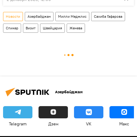
Новости
Азербайджан
Милли Меджлис
Сахиба Гафарова
Спикер
Визит
Швейцария
Женева
Азербайджан
Telegram
Дзен
VK
Макс