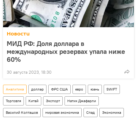
Новости
МИД РФ: Доля доллара в
международных резервах упала ниже
60%
30 августа 2023, 18:30
Аналитика
доллар
ФРС США
евро
юань
SWIFT
Торговля
Китай
Экспорт
Натик Джафарли
Василий Колташов
мировая экономика
Спад
Экономика