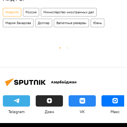
Новости
Россия
Министерство иностранных дел
Мария Захарова
Доллар
Валютные резервы
Юань
Азербайджан
Telegram
Дзен
VK
Макс