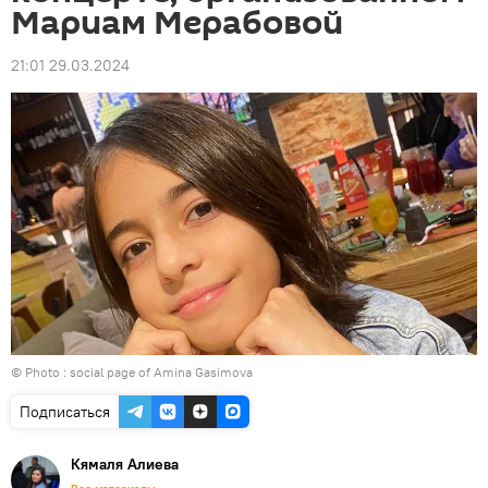
Мариам Мерабовой
21:01 29.03.2024
© Photo : social page of Amina Gasimova
Подписаться
Кямаля Алиева