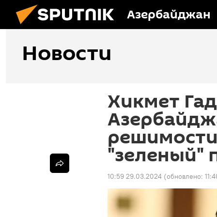
Азербайджан
Новости
Хикмет Гад
Азербайдж
решимости
"зеленый" 
10:59 29.03.2024
(обновлено:
11: