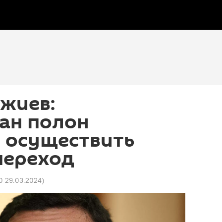
жиев:
ан полон
 осуществить
переход
40 29.03.2024
)