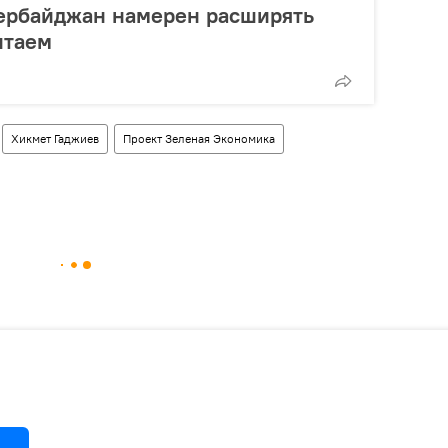
зербайджан намерен расширять
итаем
Хикмет Гаджиев
Проект Зеленая Экономика