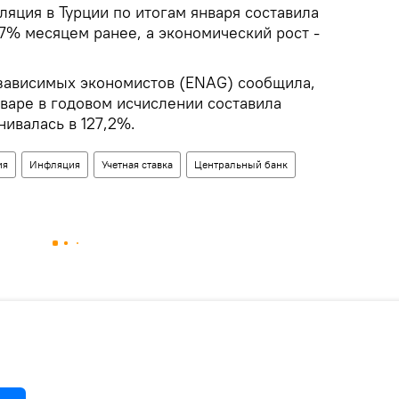
яция в Турции по итогам января составила
7% месяцем ранее, а экономический рост -
езависимых экономистов (ENAG) сообщила,
нваре в годовом исчислении составила
нивалась в 127,2%.
ия
Инфляция
Учетная ставка
Центральный банк