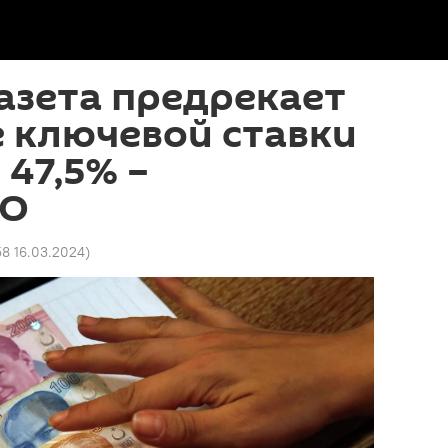
азета предрекает
 ключевой ставки
 47,5% –
НО
58 16.03.2024
)