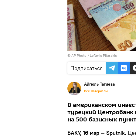
© AP Photo / Lefteris Pitarakis
Подписаться
Айгюль Тагиева
Все материалы
В американском инвес
турецкий Центробанк 
на 500 базисных пункт
БАКУ, 16 мар — Sputnik.
Це