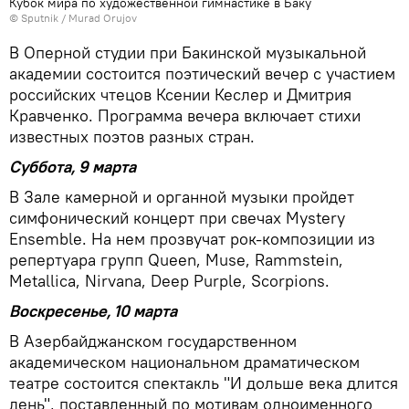
Кубок мира по художественной гимнастике в Баку
© Sputnik / Murad Orujov
В Оперной студии при Бакинской музыкальной
академии состоится поэтический вечер с участием
российских чтецов Ксении Кеслер и Дмитрия
Кравченко. Программа вечера включает стихи
известных поэтов разных стран.
Суббота, 9 марта
В Зале камерной и органной музыки пройдет
симфонический концерт при свечах Mystery
Ensemble. На нем прозвучат рок-композиции из
репертуара групп Queen, Muse, Rammstein,
Metallica, Nirvana, Deep Purple, Scorpions.
Воскресенье, 10 марта
В Азербайджанском государственном
академическом национальном драматическом
театре состоится спектакль "И дольше века длится
день", поставленный по мотивам одноименного