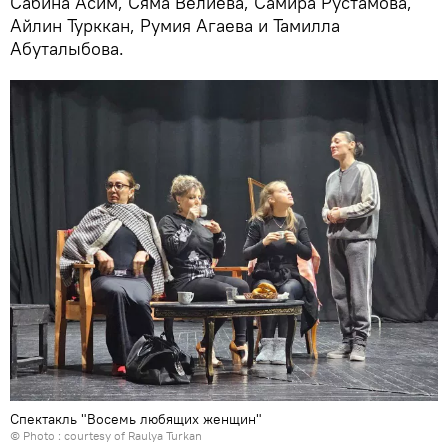
Сабина Асим, Сяма Велиева, Самира Рустамова,
Айлин Турккан, Румия Агаева и Тамилла
Абуталыбова.
Спектакль "Восемь любящих женщин"
© Photo : courtesy of Raulya Turkan