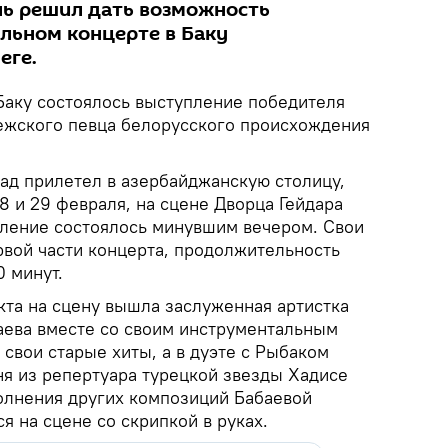
ь решил дать возможность
ольном концерте в Баку
еге.
Баку состоялось выступление победителя
ежского певца белорусского происхождения
зад прилетел в азербайджанскую столицу,
28 и 29 февраля, на сцене Дворца Гейдара
пление состоялось минувшим вечером. Свои
рвой части концерта, продолжительность
0 минут.
кта на сцену вышла заслуженная артистка
ева вместе со своим инструментальным
свои старые хиты, а в дуэте с Рыбаком
ня из репертуара турецкой звезды Хадисе
полнения других композиций Бабаевой
я на сцене со скрипкой в руках.