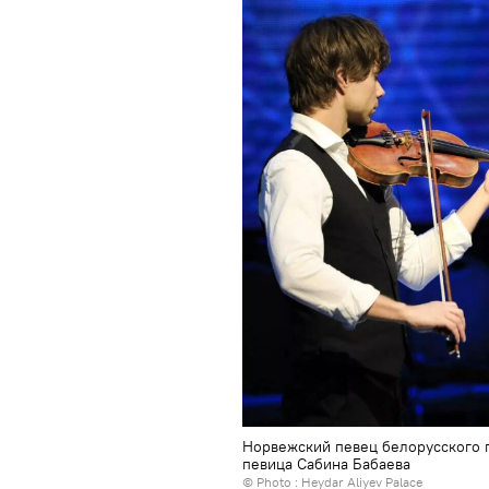
Норвежский певец белорусского 
певица Сабина Бабаева
© Photo : Heydar Aliyev Palace