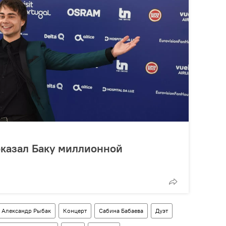
оказал Баку миллионной
Александр Рыбак
Концерт
Сабина Бабаева
Дуэт