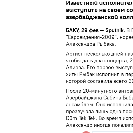
Известный исполнител
выступить на своем с
азербайджанской колл
БАКУ, 29 фев — Sputnik.
В 
"Евровидения-2009", норв
Александра Рыбака.
Артист несколько дней на
чтобы дать два концерта, 
Алиева. Его первое высту
хиты Рыбак исполнил в пе
которой составила всего 3
После 20-минутного антра
Азербайджана Сабина Баба
ансамблем. Она исполнила 
прозвучала лишь одна пес
Düm Tek Tek. Во время ис
Александр иногда появлялс