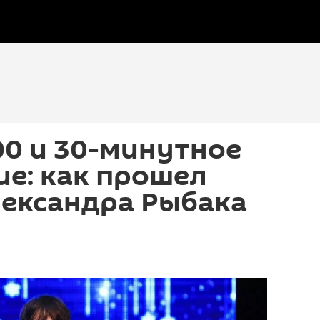
00 и 30-минутное
е: как прошел
лександра Рыбака