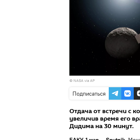
© NASA via AP
Подписаться
Отдача от встречи с к
увеличив время его в
Дидима на 30 минут.
БАКУ, 1 мар — Sputnik.
Межд