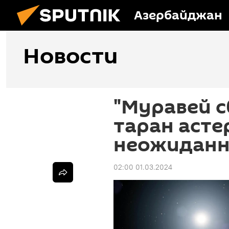
Азербайджан
Новости
"Муравей с
таран асте
неожиданн
02:00 01.03.2024