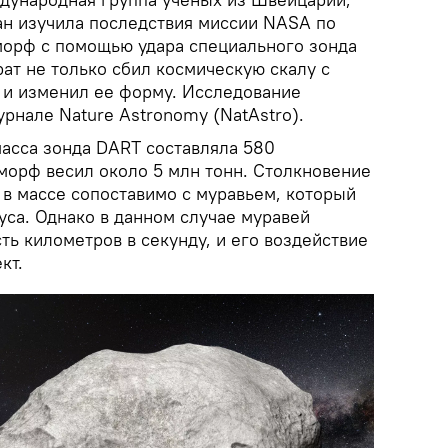
ан изучила последствия миссии NASA по
орф с помощью удара специального зонда
рат не только сбил космическую скалу с
о и изменил ее форму. Исследование
рнале Nature Astronomy (NatAstro).
масса зонда DART составляла 580
иморф весил около 5 млн тонн. Столкновение
 в массе сопоставимо с муравьем, который
буса. Однако в данном случае муравей
ть километров в секунду, и его воздействие
кт.