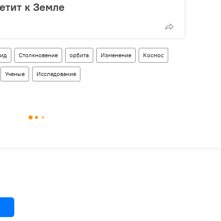
етит к Земле
оид
Столкновение
орбита
Изменение
Космос
Ученые
Исследование