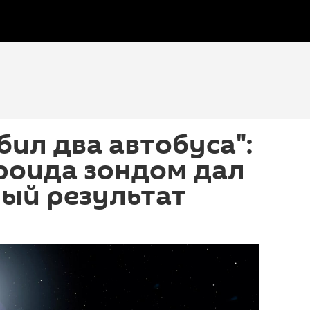
бил два автобуса":
роида зондом дал
ый результат