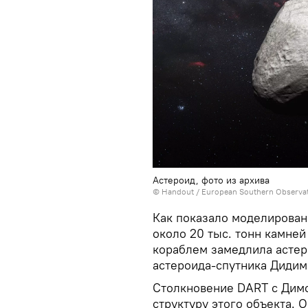
Астероид, фото из архива
© Handout / European Southern Observat
Как показало моделирован
около 20 тыс. тонн камней
кораблем замедлила астер
астероида-спутника Дидима
Столкновение DART с Дим
структуру этого объекта. 