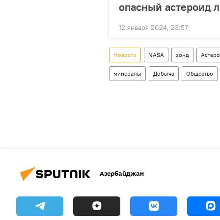
опасный астероид л
12 января 2024, 23:57
Новости
NASA
зонд
Астер
минералы
Добыча
Общество
Азербайджан