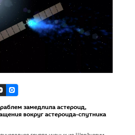
ораблем замедлила астероид,
ращения вокруг астероида-спутника
ународная группа ученых из Швейцарии,