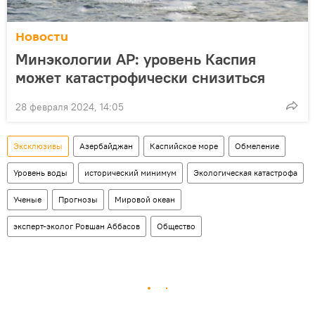
Новости
Минэкологии АР: уровень Каспия
может катастрофически снизиться
28 февраля 2024, 14:05
Эксклюзивы
Азербайджан
Каспийское море
Обмеление
Уровень воды
исторический минимум
Экологическая катастрофа
Ученые
Прогнозы
Мировой океан
эксперт-эколог Ровшан Аббасов
Общество