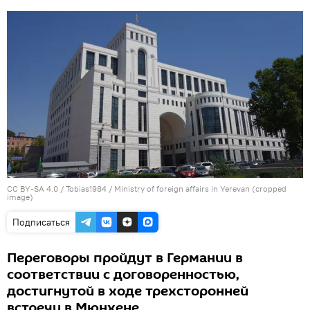
CC BY-SA 4.0
/
Tobias1984
/
Ministry of foreign affairs in Yerevan (cropped
image)
Подписаться
Переговоры пройдут в Германии в
соответствии с договоренностью,
достигнутой в ходе трехсторонней
встречи в Мюнхене.