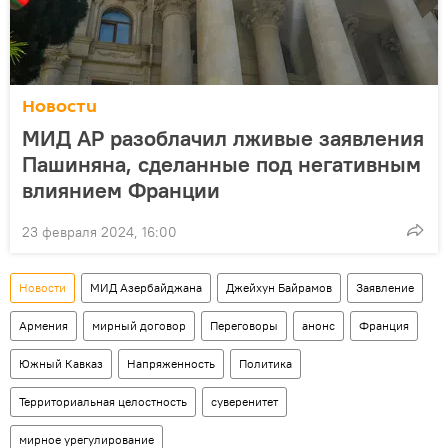
Новости
МИД АР разоблачил лживые заявления
Пашиняна, сделанные под негативным
влиянием Франции
23 февраля 2024, 16:00
Новости
МИД Азербайджана
Джейхун Байрамов
Заявление
Армения
мирный договор
Переговоры
анонс
Франция
Южный Кавказ
Напряженность
Политика
Территориальная целостность
суверенитет
мирное урегулирование