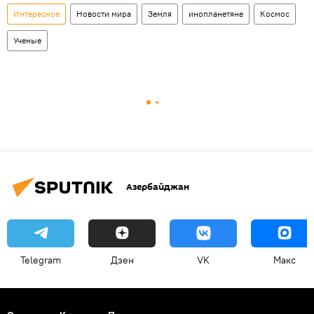
Интересное
Новости мира
Земля
инопланетяне
Космос
Ученые
Азербайджан
Telegram
Дзен
VK
Макс