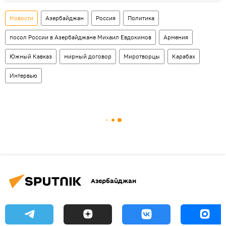
Новости
Азербайджан
Россия
Политика
посол России в Азербайджане Михаил Евдокимов
Армения
Южный Кавказ
мирный договор
Миротворцы
Карабах
Интервью
Азербайджан