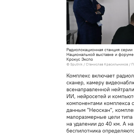
Радиолокационная станция серии 
Национальной выставке и форуме
Крокус Экспо
© Sputnik / Станислав Красильников
/
П
Комплекс включает радиол
сканер, камеру видеонабл
всенаправленной нейтрали
ИИ, нейросетей и компьют
компонентами комплекса с
данным "Неоскан", компле
малоразмерные цели типа 
на удалении до 40 км. А на
беспилотника определяются