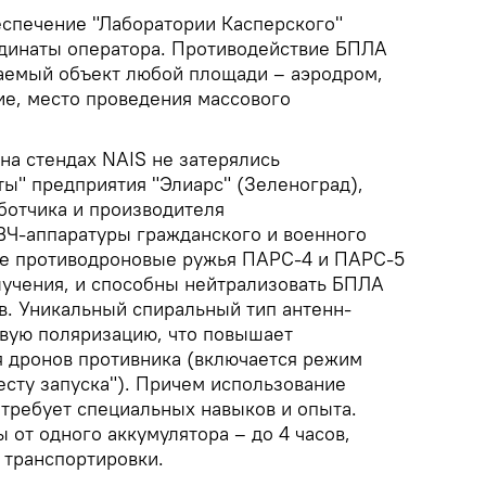
спечение "Лаборатории Касперского"
динаты оператора. Противодействие БПЛА
аемый объект любой площади – аэродром,
е, место проведения массового
на стендах NAIS не затерялись
ы" предприятия "Элиарс" (Зеленоград),
ботчика и производителя
Ч-аппаратуры гражданского и военного
ые противодроновые ружья ПАРС-4 и ПАРС-5
учения, и способны нейтрализовать БПЛА
в. Уникальный спиральный тип антенн-
овую поляризацию, что повышает
 дронов противника (включается режим
месту запуска"). Причем использование
 требует специальных навыков и опыта.
от одного аккумулятора – до 4 часов,
 транспортировки.