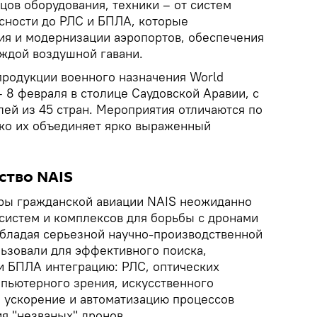
цов оборудования, техники – от систем
сности до РЛС и БПЛА, которые
ия и модернизации аэропортов, обеспечения
ждой воздушной гавани.
родукции военного назначения World
 8 февраля в столице Саудовской Аравии, с
лей из 45 стран. Мероприятия отличаются по
ако их объединяет ярко выраженный
ство NAIS
ры гражданской авиации NAIS неожиданно
 систем и комплексов для борьбы с дронами
 Обладая серьезной научно-производственной
льзовали для эффективного поиска,
и БПЛА интеграцию: РЛС, оптических
мпьютерного зрения, искусственного
а ускорение и автоматизацию процессов
я "незваных" дронов.