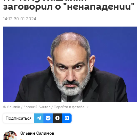
заговорил о "ненападении"
14:12 30.01.2024
© Sputnik / Евгений Биятов
/
Перейти в фотобанк
Подписаться
Эльвин Салимов