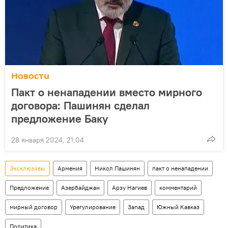
Новости
Пакт о ненападении вместо мирного
договора: Пашинян сделал
предложение Баку
28 января 2024, 21:04
Эксклюзивы
Армения
Никол Пашинян
пакт о ненападении
Предложение
Азербайджан
Арзу Нагиев
комментарий
мирный договор
Урегулирование
Запад
Южный Кавказ
Политика