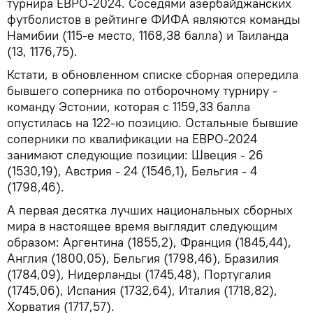
турнира ЕВРО-2024. Соседями азербайджанских
футболистов в рейтинге ФИФА являются команды
Намибии (115-е место, 1168,38 балла) и Таиланда
(13, 1176,75).
Кстати, в обновленном списке сборная опередила
бывшего соперника по отборочному турниру -
команду Эстонии, которая с 1159,33 балла
опустилась на 122-ю позицию. Остальные бывшие
соперники по квалификации на ЕВРО-2024
занимают следующие позиции: Швеция - 26
(1530,19), Австрия - 24 (1546,1), Бельгия - 4
(1798,46).
А первая десятка лучших национальных сборных
мира в настоящее время выглядит следующим
образом: Аргентина (1855,2), Франция (1845,44),
Англия (1800,05), Бельгия (1798,46), Бразилия
(1784,09), Нидерланды (1745,48), Португалия
(1745,06), Испания (1732,64), Италия (1718,82),
Хорватия (1717,57).