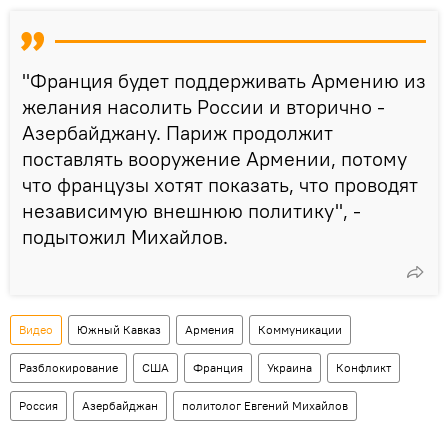
"Франция будет поддерживать Армению из
желания насолить России и вторично -
Азербайджану. Париж продолжит
поставлять вооружение Армении, потому
что французы хотят показать, что проводят
независимую внешнюю политику", -
подытожил Михайлов.
Видео
Южный Кавказ
Армения
Коммуникации
Разблокирование
США
Франция
Украина
Конфликт
Россия
Азербайджан
политолог Евгений Михайлов