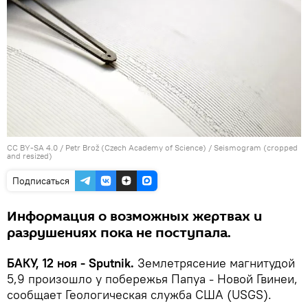
CC BY-SA 4.0
/
Petr Brož (Czech Academy of Science)
/
Seismogram (cropped
and resized)
Подписаться
Информация о возможных жертвах и
разрушениях пока не поступала.
БАКУ, 12 ноя - Sputnik.
Землетрясение магнитудой
5,9 произошло у побережья Папуа - Новой Гвинеи,
сообщает Геологическая служба США (USGS).