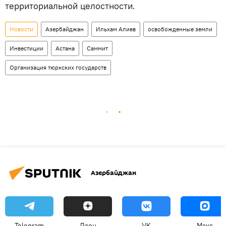
территориальной целостности.
Новости
Азербайджан
Ильхам Алиев
освобожденные земли
Инвестиции
Астана
Саммит
Организация тюркских государств
Азербайджан
Telegram
Дзен
VK
Макс