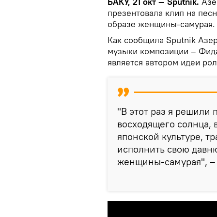
БАКУ, 21 окт — Sputnik.
Азе
презентовала клип на песн
образе женщины-самурая.
Как сообщила Sputnik Азе
музыки композиции – Фида
является автором идеи рол
"В этот раз я решили
восходящего солнца, 
японской культуре, т
исполнить свою давню
женщины-самурая", – 