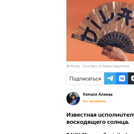
© Photo : Courtesy of Dilara Kazymova
Подписаться
Кямаля Алиева
Все материалы
Известная исполнител
восходящего солнца.