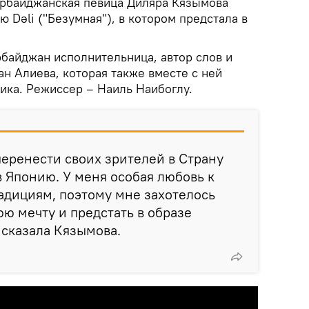
рбайджанская певица Диляра Кязымова
ю Dəli ("Безумная"), в котором предстала в
рбайджан исполнительница, автор слов и
н Алиева, которая также вместе с ней
ика. Режиссер – Наиль Наибоглу.
 перенести своих зрителей в Страну
в Японию. У меня особая любовь к
радициям, поэтому мне захотелось
ю мечту и предстать в образе
сказала Кязымова.