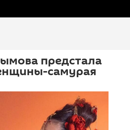
зымова предстала
женщины-самурая