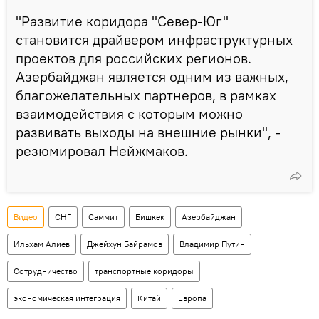
"Развитие коридора "Север-Юг"
становится драйвером инфраструктурных
проектов для российских регионов.
Азербайджан является одним из важных,
благожелательных партнеров, в рамках
взаимодействия с которым можно
развивать выходы на внешние рынки", -
резюмировал Нейжмаков.
Видео
СНГ
Саммит
Бишкек
Азербайджан
Ильхам Алиев
Джейхун Байрамов
Владимир Путин
Сотрудничество
транспортные коридоры
экономическая интеграция
Китай
Европа