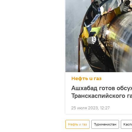
Нефть и газ
Ашхабад готов обсу
Транскаспийского г
25 июля 2023, 12:27
Нефть и газ
Туркменистан
Касп