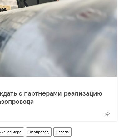
ждать с партнерами реализацию
азопровода
ийское море
Газопровод
Европа