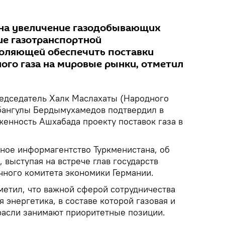
 на увеличение газодобывающих
е газотранспортной
воляющей обеспечить поставки
ого газа на мировые рынки, отметил
едседатель Халк Маслахаты (Народного
рбангулы Бердымухамедов подтвердил в
женность Ашхабада проекту поставок газа в
нное информагентство Туркменистана, об
, выступая на встрече глав государств
чного комитета экономики Германии.
метил, что важной сферой сотрудничества
я энергетика, в составе которой газовая и
расли занимают приоритетные позиции.