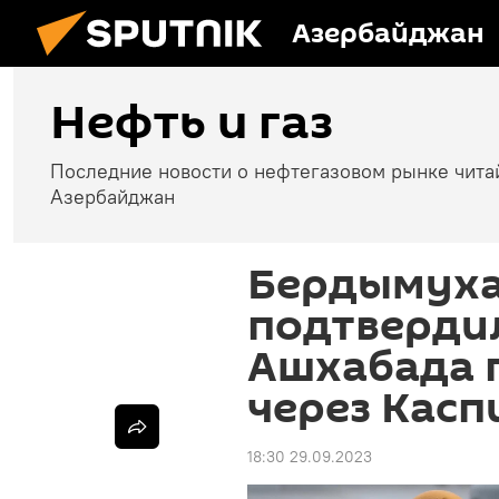
Азербайджан
Нефть и газ
Последние новости о нефтегазовом рынке чита
Азербайджан
Бердымух
подтверди
Ашхабада п
через Касп
18:30 29.09.2023