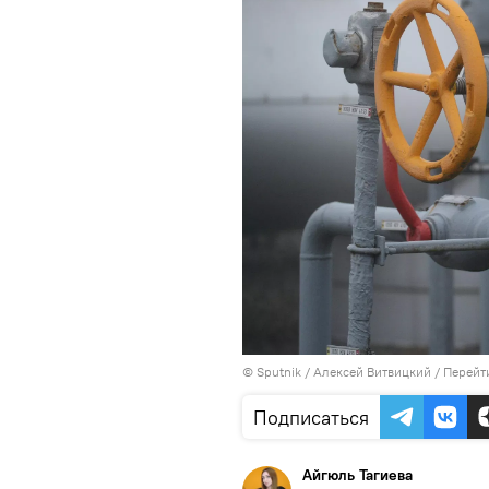
© Sputnik / Алексей Витвицкий
/
Перейт
Подписаться
Айгюль Тагиева