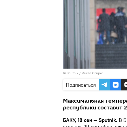
©
Sputnik / Murad Orujov
Подписаться
Максимальная темпера
республики составит 2
БАКУ, 18 сен — Sputnik.
В Б
вторник, 19 сентября, ожи