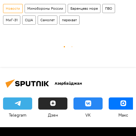
Новости
Минобороны России
Баренцево море
ПВО
МиГ-31
США
Самолет
перехват
Азербайджан
Telegram
Дзен
VK
Макс