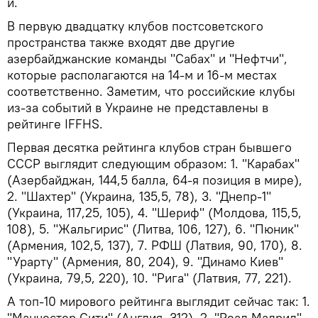
й.
В первую двадцатку клубов постсоветского
пространства также входят две другие
азербайджанские команды "Сабах" и "Нефтчи",
которые располагаются на 14-м и 16-м местах
соответственно. Заметим, что российские клубы
из-за событий в Украине не представлены в
рейтинге IFFHS.
Первая десятка рейтинга клубов стран бывшего
СССР выглядит следующим образом: 1. "Карабах"
(Азербайджан, 144,5 балла, 64-я позиция в мире),
2. "Шахтер" (Украина, 135,5, 78), 3. "Днепр-1"
(Украина, 117,25, 105), 4. "Шериф" (Молдова, 115,5,
108), 5. "Жальгирис" (Литва, 106, 127), 6. "Пюник"
(Армения, 102,5, 137), 7. РФШ (Латвия, 90, 170), 8.
"Урарту" (Армения, 80, 204), 9. "Динамо Киев"
(Украина, 79,5, 220), 10. "Рига" (Латвия, 77, 221).
А топ-10 мирового рейтинга выглядит сейчас так: 1.
"Манчестер Сити" (Англия, 312), 2. "Реал Мадрид"