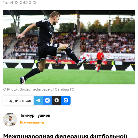
15:54 12.09.2023
© Photo : Social media page of Qarabag FC
Подписаться
Теймур Тушиев
Все материалы
Международная федерация футбольной