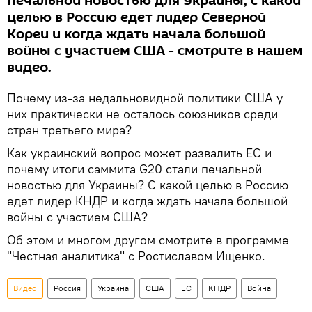
печальной новостью для Украины, с какой
целью в Россию едет лидер Северной
Кореи и когда ждать начала большой
войны с участием США - смотрите в нашем
видео.
Почему из-за недальновидной политики США у
них практически не осталось союзников среди
стран третьего мира?
Как украинский вопрос может развалить ЕС и
почему итоги саммита G20 стали печальной
новостью для Украины? С какой целью в Россию
едет лидер КНДР и когда ждать начала большой
войны с участием США?
Об этом и многом другом смотрите в программе
"Честная аналитика" с Ростиславом Ищенко.
Видео
Россия
Украина
США
ЕС
КНДР
Война