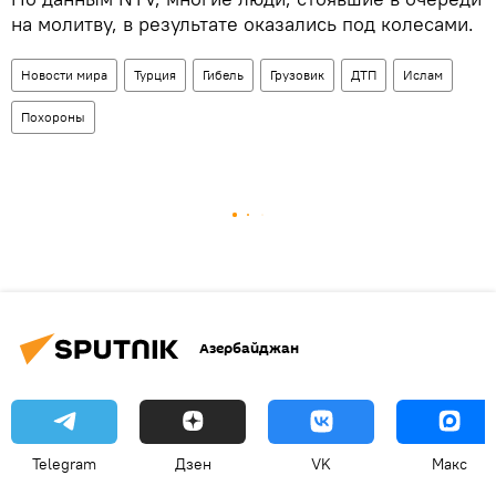
на молитву, в результате оказались под колесами.
Новости мира
Турция
Гибель
Грузовик
ДТП
Ислам
Похороны
Азербайджан
Telegram
Дзен
VK
Макс