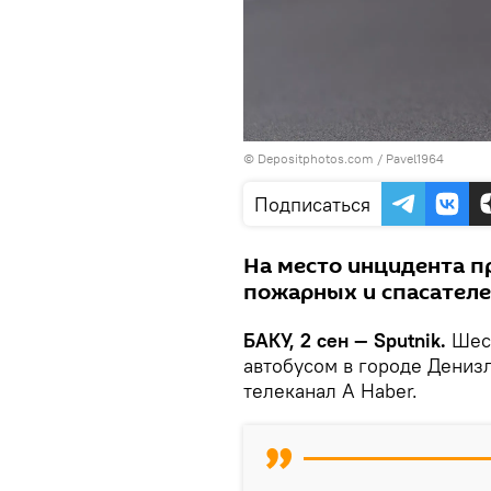
© Depositphotos.com / Pavel1964
Подписаться
На место инцидента п
пожарных и спасателе
БАКУ, 2 сен — Sputnik.
Шес
автобусом в городе Денизл
телеканал A Haber.