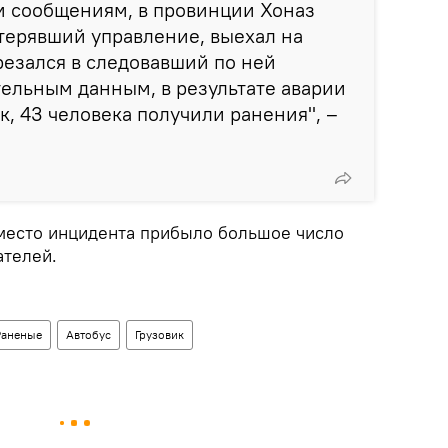
м сообщениям, в провинции Хоназ
отерявший управление, выехал на
резался в следовавший по ней
тельным данным, в результате аварии
к, 43 человека получили ранения", –
место инцидента прибыло большое число
ателей.
Раненые
Автобус
Грузовик