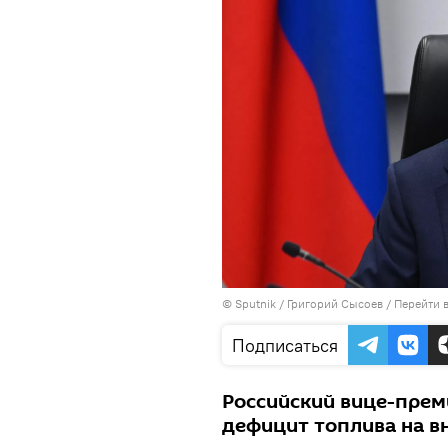
© Sputnik / Григорий Сысоев
/
Перейти 
Подписаться
Российский вице-прем
дефицит топлива на в