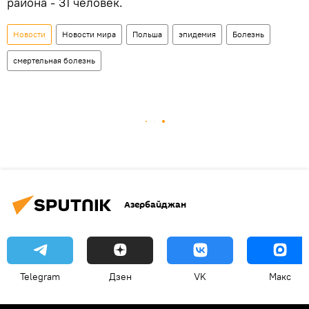
района - 31 человек.
Новости
Новости мира
Польша
эпидемия
Болезнь
смертельная болезнь
Азербайджан
Telegram
Дзен
VK
Макс