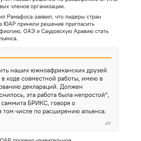
вых членов организации.
л Рамафоса заявил, что лидеры стран
в ЮАР приняли решение пригласить
 Эфиопию, ОАЭ и Саудовскую Аравию стать
льянса.
рить наших южноафриканских друзей
и в ходе совместной работы, имею в
сованию деклараций. Должен
яснилось, эта работа была непростой",
е саммита БРИКС, говоря о
в том числе по расширению альянса.
 ЮАР проявил удивительное