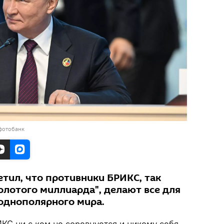
фотобанк
тил, что противники БРИКС, так
олотого миллиарда", делают все для
однополярного мира.
КС ни с кем не соревнуется и никому себя