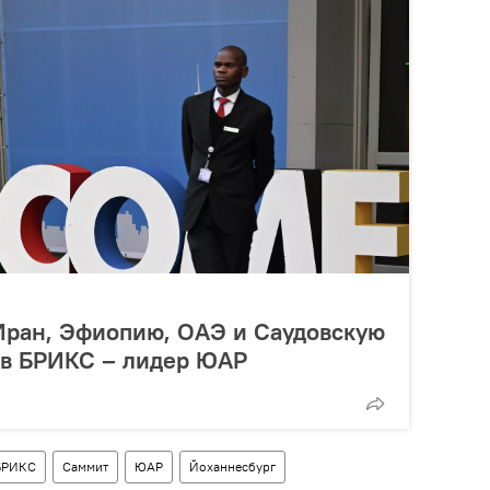
 Иран, Эфиопию, ОАЭ и Саудовскую
 в БРИКС – лидер ЮАР
БРИКС
Саммит
ЮАР
Йоханнесбург