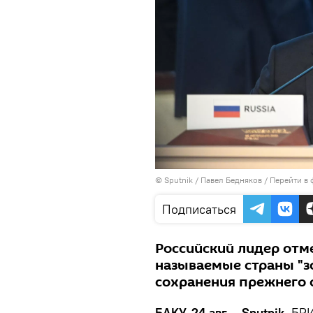
© Sputnik / Павел Бедняков
/
Перейти в 
Подписаться
Российский лидер отме
называемые страны "з
сохранения прежнего 
БАКУ, 24 авг – Sputnik.
БРИ