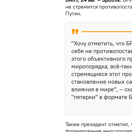
не стремится противопост
Путин.
"Хочу отметить, что 
себя не противопостав
этого объективного п
миропорядка, всё-так
стремящиеся этот про
становление новых са
влияния в мире", – ск
"пятерки" в формате 
Также президент отметил,
формирование многополяр