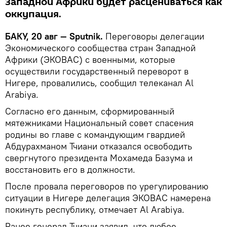
Западной Африки будет расцениваться как
оккупация.
БАКУ, 20 авг — Sputnik.
Переговоры делегации
Экономического сообщества стран Западной
Африки (ЭКОВАС) с военными, которые
осуществили государственный переворот в
Нигере, провалились, сообщил телеканал Al
Arabiya.
Согласно его данным, сформированный
мятежниками Национальный совет спасения
родины во главе с командующим гвардией
Абдурахманом Тчиани отказался освободить
свергнутого президента Мохамеда Базума и
восстановить его в должности.
После провала переговоров по урегулированию
ситуации в Нигере делегация ЭКОВАС намерена
покинуть республику, отмечает Al Arabiya.
Ранее генерал Тчиани заявил, что любое